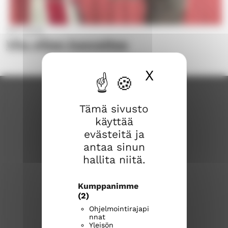
29.5.2026
Vilu viljan kasvattaa
X
Piilota ev
Tämä sivusto
käyttää
evästeitä ja
antaa sinun
hallita niitä.
Karkkilan seurakunta
Kumppanimme
(2)
Huhdintie 9
Ohjelmointirajapi
nnat
03600 KARKKILA
Yleisön