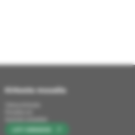
Kirkosta muualla
Tietoa kirkosta
Pinnalla nyt
Avoimet työpaikat
LIITY KIRKKOON