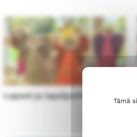
Lapset ja lapsiperheet
Tämä si