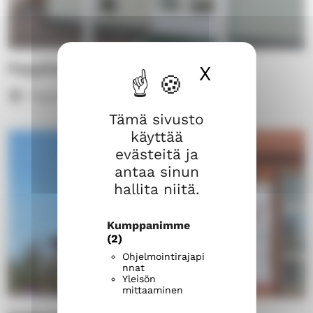
Pappilan navetta
X
Piilota ev
Pappilankatu, 03600 Karkkila
Tämä sivusto
käyttää
evästeitä ja
antaa sinun
hallita niitä.
Kumppanimme
(2)
Ohjelmointirajapi
nnat
Yleisön
mittaaminen