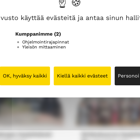
vusto käyttää evästeitä ja antaa sinun hallit
Kumppanimme
(2)
Ohjelmointirajapinnat
O KAIKKI
Yleisön mittaaminen
OK, hyväksy kaikki
Kiellä kaikki evästeet
Personoi
kojen harjoitukset
Kirkkokuoron harjoit