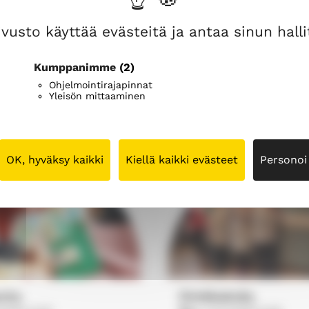
vusto käyttää evästeitä ja antaa sinun hallit
Kumppanimme
(2)
Ohjelmointirajapinnat
Yleisön mittaaminen
O KAIKKI
OK, hyväksy kaikki
Kiellä kaikki evästeet
Personoi
erho
Pirttikahvila