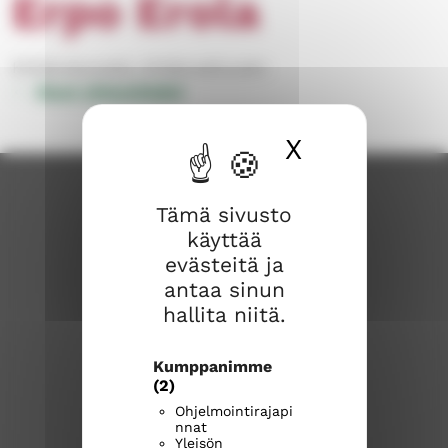
Erpo Erola
Kirkkoneuvosto, Kirkkovaltuusto
Muut yhteystiedot
X
Piilota ev
Tämä sivusto
käyttää
evästeitä ja
antaa sinun
hallita niitä.
Karkkilan seurakunta
Kumppanimme
(2)
Huhdintie 9
Ohjelmointirajapi
nnat
03600 KARKKILA
Yleisön