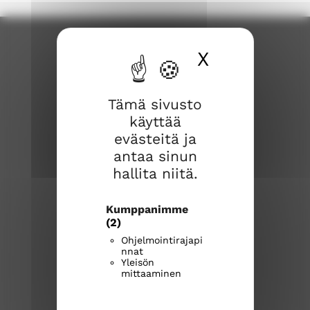
X
Piilota ev
Tämä sivusto
käyttää
evästeitä ja
Karkkilan seurakunta
antaa sinun
hallita niitä.
Huhdintie 9
Kumppanimme
03600 KARKKILA
(2)
Ohjelmointirajapi
karkkilan.seurakunta@evl.fi
nnat
Yleisön
mittaaminen
p. 09 618 24 150 (ma-pe 9-12)
karkkilanseurakunta.fi