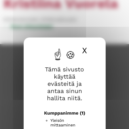
Kristiina Vuorela
Kirkkoneuvosto, Kirkkovaltuusto
Muut yhteystiedot
X
Piilota ev
Tämä sivusto
käyttää
evästeitä ja
antaa sinun
hallita niitä.
Karkkilan seurakunta
Kumppanimme
(1)
Huhdintie 9
Yleisön
mittaaminen
03600 KARKKILA