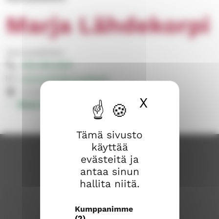
Marja Lähdekorpi
talouspäällikkö
050 596 8067
marja.lahdekorpi@evl.fi
Huhdintie 9, 03600 Karkkila
X
Piilota ev
Muut yhteystiedot
Tämä sivusto
käyttää
evästeitä ja
antaa sinun
hallita niitä.
Kumppanimme
(2)