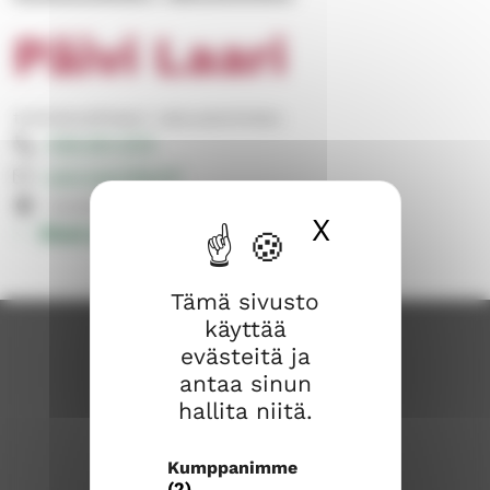
Päivi Laari
toimistosihteeri, taloustoimisto
046 921 3174
paivi.laari@evl.fi
Huhdintie 9, 03600 Karkkila
X
Piilota ev
Muut yhteystiedot
Tämä sivusto
käyttää
evästeitä ja
antaa sinun
hallita niitä.
Kumppanimme
(2)