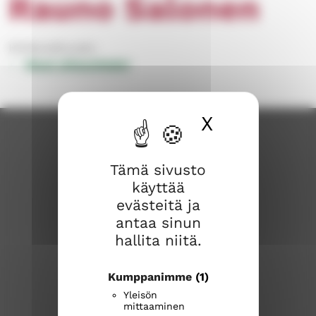
Rauno Salonen
Kirkkovaltuusto
Muut yhteystiedot
X
Piilota ev
Tämä sivusto
käyttää
evästeitä ja
antaa sinun
hallita niitä.
Karkkilan seurakunta
Kumppanimme
(1)
Huhdintie 9
Yleisön
mittaaminen
03600 KARKKILA