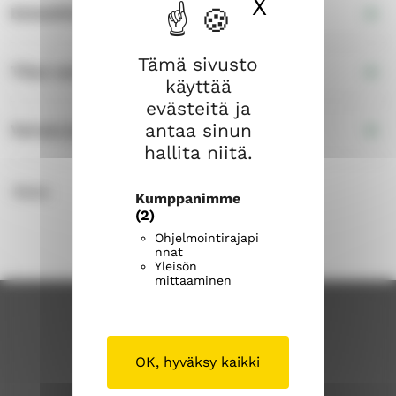
X
Piilota ev
Esteettömyys
Tämä sivusto
Tilan varustelu
käyttää
evästeitä ja
antaa sinun
Varaus ja tiedustelut
hallita niitä.
Kuva
Kumppanimme
(2)
Ohjelmointirajapi
nnat
Yleisön
mittaaminen
OK, hyväksy kaikki