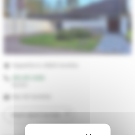
Kappelitie 6, 03600 Karkkila
050 467 4480
Suntio
Max 60 henkilöä
Näytä sijainti kartalla